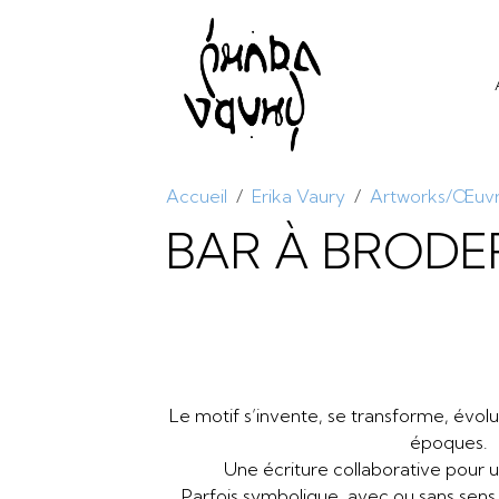
Accueil
Erika Vaury
Artworks/Œuv
BAR À BRODE
Le motif s’invente, se transforme, évolu
époques.
Une écriture collaborative pour un
Parfois symbolique, avec ou sans sens, 