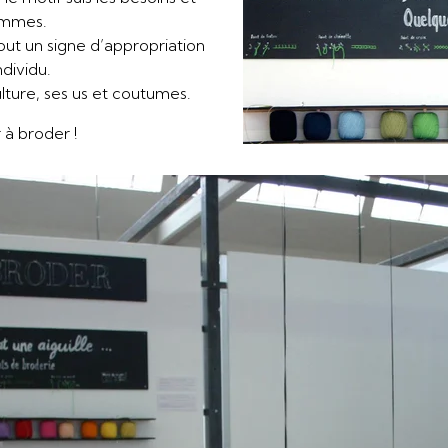
ommes.
tout un signe d’appropriation
ndividu.
lture, ses us et coutumes.
 à broder !