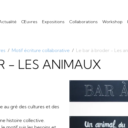
Actualité
Œuvres
Expositions
Collaborations
Workshop
res
Motif écriture collaborative
Le bar à broder - Les a
R - LES ANIMAUX
e au gré des cultures et des
e histoire collective.
le motif suis les besoins et