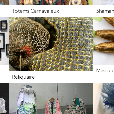
Totems Carnavaleux
Shama
Masque
Reliquaire