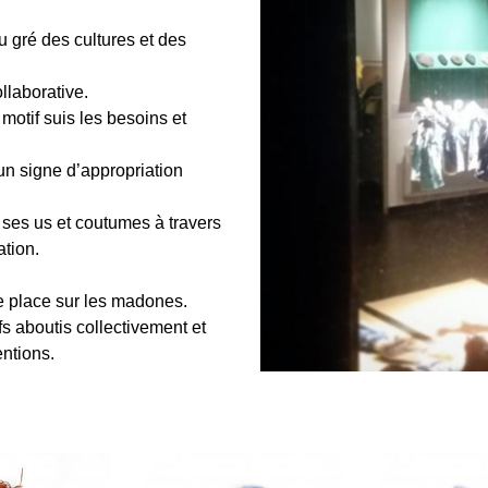
u gré des cultures et des
llaborative.
motif suis les besoins et
t un signe d’appropriation
, ses us et coutumes à travers
tion.
 place sur les
madones
.
s aboutis collectivement et
ntions.