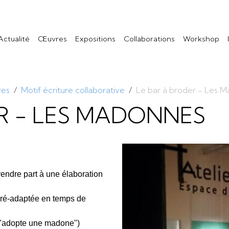
Actualité
Œuvres
Expositions
Collaborations
Workshop
res
Motif écriture collaborative
Le bar à broder - Les 
R - LES MADONNES
prendre part à une élaboration
e ré-adaptée en temps de
r "adopte une madone")